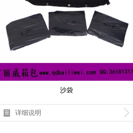
沙袋
详细说明